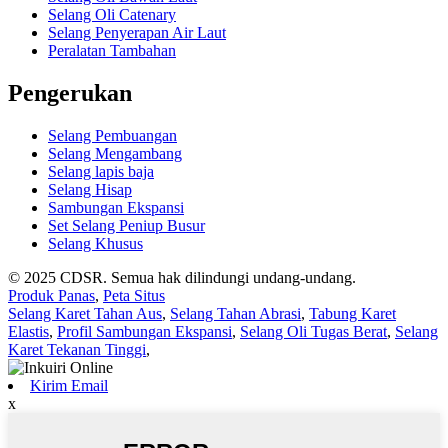
Selang Oli Catenary
Selang Penyerapan Air Laut
Peralatan Tambahan
Pengerukan
Selang Pembuangan
Selang Mengambang
Selang lapis baja
Selang Hisap
Sambungan Ekspansi
Set Selang Peniup Busur
Selang Khusus
© 2025 CDSR. Semua hak dilindungi undang-undang.
Produk Panas
,
Peta Situs
Selang Karet Tahan Aus
,
Selang Tahan Abrasi
,
Tabung Karet
Elastis
,
Profil Sambungan Ekspansi
,
Selang Oli Tugas Berat
,
Selang
Karet Tekanan Tinggi
,
Kirim Email
x